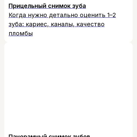
консультации.
Когда нужен
прицельный снимок
зуба
Прицельный снимок зуба чаще
всего назначают при жалобах на
боль, дискомфорт при накусывании
или подозрении на скрытый кариес.
Врач также использует его перед
лечением каналов, чтобы точно
оценить их длину и форму, и после
лечения — чтобы проверить