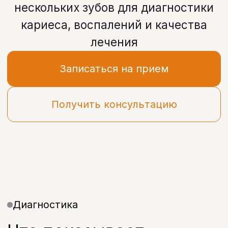
Получить консультацию
Диагностика
Что показывает
прицельный снимок
Прицельный снимок зуба
используется для детальной оценки
состояния одного или нескольких
зубов.
Он помогает врачу увидеть скрытые
проблемы, которые невозможно
определить при обычном осмотре.
Рентген снимок зубов позволяет точно