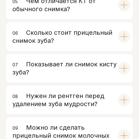
Чем отличается КТ от
05
00
обычного снимка?
Сколько стоит прицельный
06
00
снимок зуба?
Показывает ли снимок кисту
07
00
зуба?
Нужен ли рентген перед
08
00
удалением зуба мудрости?
Можно ли сделать
09
00
прицельный снимок молочных