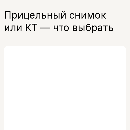
Компьютерная томография зубов
Когда нужна объёмная 3D-картина
перед имплантацией или сложным
удалением
Врач подскажет, какой вид диагностики
нужен именно в вашем случае —
окончательное решение принимается на