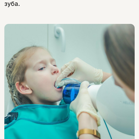
Последствия
Что можно определить
по снимку
Кариес и его глубину
Кариес зуба на рентген снимке виден
даже на ранней стадии, до появления
боли
Пульпит и воспаление
Оценка состояния нерва
Периодонтит
Воспаление тканей вокруг корня зуба
Качество лечения