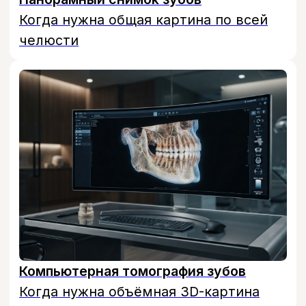
качество пломбирования.
Отдельно рентген снимок зубов
необходим для диагностики кисты зуба
— на снимке видно её точное
расположение и размер, что важно для
выбора между терапевтическим и
хирургическим лечением. Также
прицельный снимок помогает оценить
состояние зуба мудрости перед его
удалением, если он растёт неправильно
или вызывает воспаление.
Сделать прицельный снимок зуба в
клинике Бохо можно в день обращения
— процедура занимает несколько минут
и не требует предварительной
подготовки.