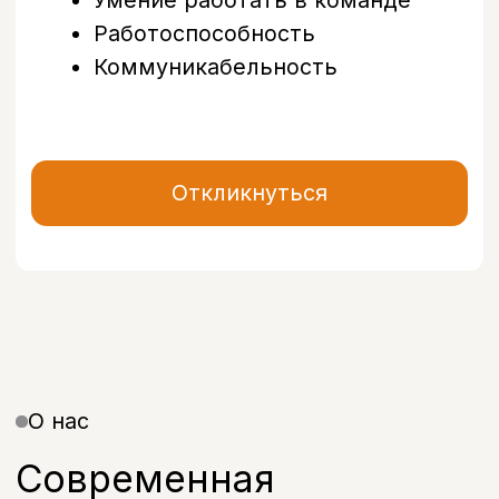
решать задачи любой сложности —
от лечения кариеса до имплантации
и протезирования.
В клинике оборудовано 4
стоматологических кабинета
и собственный рентген-кабинет
с возможностью проведения 3D-
диагностики. Это позволяет точно
планировать лечение и получать
предсказуемый результат без лишних
рисков.
Подробнее о клинике
Посмотрите клинику в 3D-туре
Бохо
Стоматологическая клиника в Санкт‑Петербурге
Детская стоматология в Санкт‑Петербурге