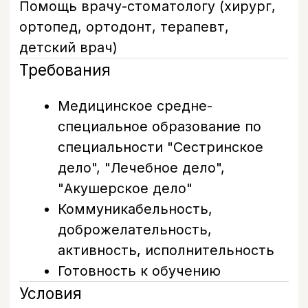
специальное образование по
специальности "Сестринское
дело", "Лечебное дело",
"Акушерское дело"
Коммуникабельность,
доброжелательность,
активность, исполнительность
Готовность к обучению
Условия
Работа в современной
стоматологической клинике
Профессиональный, дружный
коллектив
Оплата от 300 р/час
Сменный график работы (смены
с 9:00 до 15:00, с 15:00 до 21:00, с
9:00 до 21:00), график работы
составляется на неделю вперед
Возможность
профессионального роста до