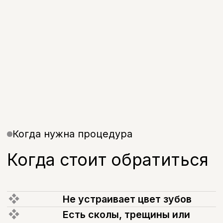
Этапы лечения
Как проходит
эстетическое лечение
(01)
Консультация
Обсуждаем пожелания и ожидаемый
результат
(02)
Диагностика
Оцениваем состояние зубов и эмали
(03)
План лечения
Подбираем подходящие процедуры
(04)
Выполнение
Проводим процедуры поэтапно