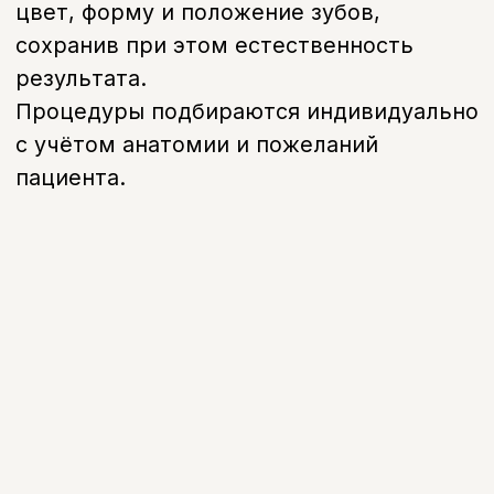
Когда нужна процедура
Когда стоит обратиться
Не устраивает цвет зубов
Есть сколы, трещины или
неровности
Зубы выглядят тусклыми или
потемневшими
Есть промежутки между
зубами
Хочется улучшить внешний
вид улыбки