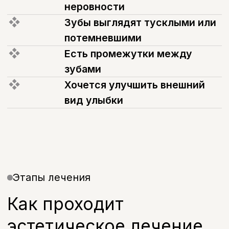
(05)
Результат
Формируем естественную
и гармоничную улыбку
Услуги
Какие задачи
мы решаем