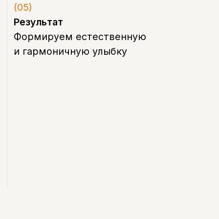
улыбки
Узнать подробнее
Преимущества
Почему нам доверяют
пациенты
Современная диагностика с первого
визита
Цифровые снимки и 3D-диагностика
позволяют точно определить проблему
и предложить оптимальное лечение без
лишних процедур.