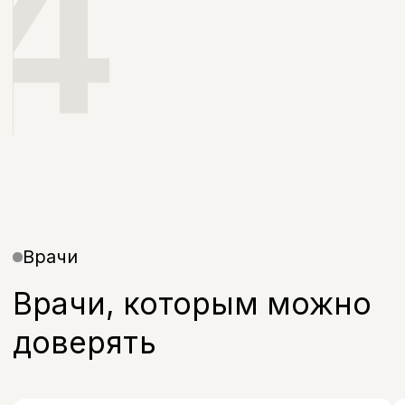
+7
Я даю согласие на обработку моих
персональных данных в соответствии с
Политикой конфиденциальности
Записаться
Контакты
Санкт-Петербург, проспект
Энгельса, д. 21
info@bohoclinic.ru
+7 812 678-99-76