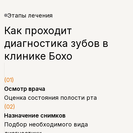
Цифровая диагностика зубов в
клинике Бохо позволяет врачу
увидеть полную картину состояния
полости рта ещё до начала лечения.
В отличие от плёночных снимков,
цифровое оборудование даёт более
чёткое изображение при
минимальной лучевой нагрузке —
это особенно важно при повторных
обследованиях.
Полная диагностика зубов включает не
только визуальный осмотр, но и
рентген-снимки, а при необходимости —
компьютерную томографию. Такой
комплексный подход помогает выявить
кариес на ранней стадии, скрытые
трещины, кисты и другие проблемы,
которые незаметны при обычном
осмотре.