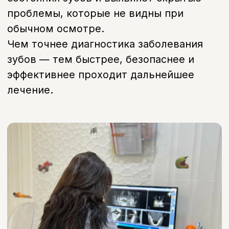
Когда нужна процедура
Когда стоит пройти
диагностику зубов
Появилась боль или
дискомфорт
Планируется лечение или
имплантация
Необходимо проверить
состояние зубов
Перед протезированием или