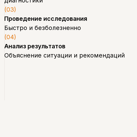
Своевременная диагностика
заболевания зубов снижает риск
осложнений и позволяет подобрать
более щадящий и менее затратный план
лечения. Именно поэтому в клинике
Бохо диагностика — обязательный
первый шаг перед любым видом
лечения, будь то терапия, имплантация
или ортодонтия.