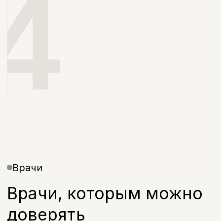
Записаться
Контакты
Санкт-Петербург, проспект
Энгельса, д. 21
info@bohoclinic.ru
+7 812 678-99-76
Меню
Услуги
Отзывы
Врачи
Контакты
О клинике
Вакансии
Акции