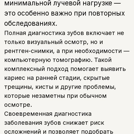
Узнать подробнее
Компьютерная томография
КТ диагностика зубов: объёмное 3D-
изображение челюстей для
детального анализа
Узнать подробнее
Преимущества
Почему нам доверяют
пациенты
Современная диагностика зубов с
первого визита
Цифровые снимки и 3D-диагностика