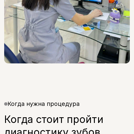
ортодонтией
Для профилактического
осмотра
Этапы лечения
Как проходит
диагностика зубов в
клинике Бохо
(01)
Осмотр врача
Оценка состояния полости рта
(02)
Назначение снимков
Подбор необходимого вида