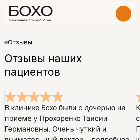
Отзывы
Отзывы наших
пациентов
В клинике Бохо были с дочерью на
Клиника Бохо. Ка
приеме у Прохоренко Таисии
слове! Очень ую
Германовны. Очень чуткий и
Персонал преде
внимательный доктор,..
подробнее
корректен. Все ч
Светлана
Владимир Бобир