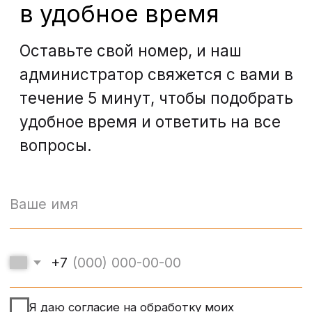
Записаться
Контакты
Санкт-Петербург, проспект
Энгельса, д. 21
info@bohoclinic.ru
+7 812 678-99-76
Меню
Услуги
Отзывы
Врачи
Контакты
О клинике
Вакансии
Акции