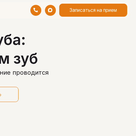
Записаться на прием
уба:
м зуб
ение проводится
ю