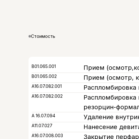
Стоимость
В01.065.001
Прием (осмотр,к
В01.065.002
Прием (осмотр, 
А16.07.082.001
Распломбировка 
А16.07.082.002
Распломбировка 
резорцин-форма
А 16.07.094
Удаление внутри
A11.07.027
Нанесение девит
А16.07.008.003
Закрытие перфар