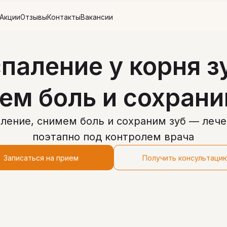
тзывы
Контакты
Вакансии
паление у корня з
ем боль и сохрани
ление, снимем боль и сохраним зуб — леч
поэтапно под контролем врача
Записаться на прием
Получить консультаци