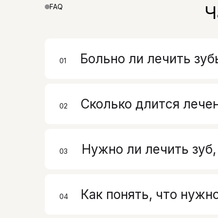
Ч
FAQ
Больно ли лечить зуб
01
00
Сколько длится лече
02
00
Нужно ли лечить зуб,
03
00
Как понять, что нужн
04
00