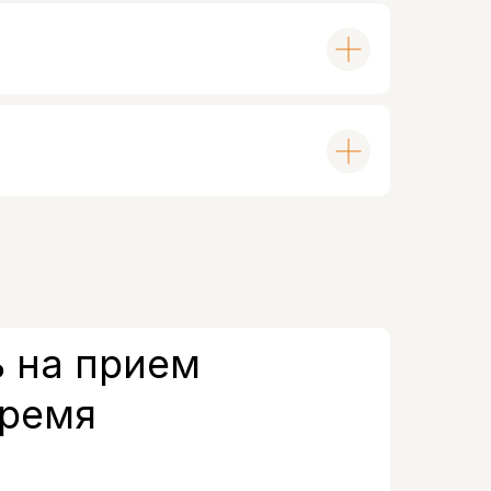
 на прием
время