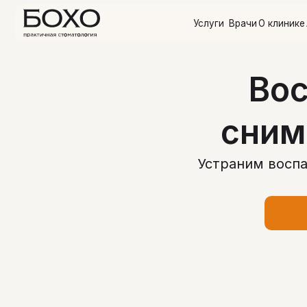
Услуги
Врачи
О клинике
Акции
О
Вос
сним
Устраним воспа