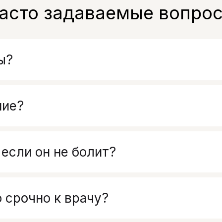
асто задаваемые вопро
ы?
ние?
 если он не болит?
о срочно к врачу?