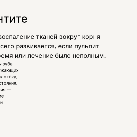
нтите
воспаление тканей вокруг корня
всего развивается, если пульпит
ремя или лечение было неполным.
ы зуба
ружающих
к отёку,
стояния.
ния —
ие
ти