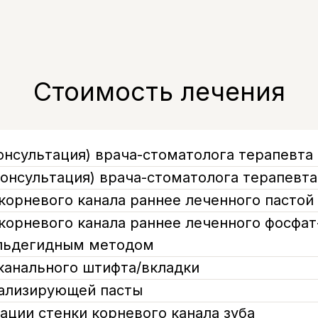
Стоимость лечения
онсультация) врача-стоматолога терапевта
консультация) врача-стоматолога терапевт
корневого канала раннее леченного пастой
корневого канала раннее леченного фосфа
льдегидным методом
канального штифта/вкладки
ализирующей пасты
ации стенки корневого канала зуба