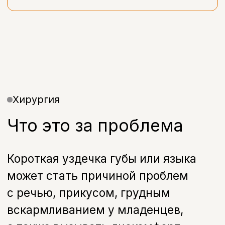
Хирургия
Что это за проблема
Короткая уздечка губы или языка
может стать причиной проблем
с речью, прикусом, грудным
вскармливанием у младенцев,
а также вызывать дискомфорт
во взрослом возрасте. Современная
стоматология позволяет быстро
и безопасно решить эту проблему
с помощью малоинвазивной
хирургической коррекции.
В клинике «Бохо» в Санкт-Петербурге
проводится профессиональное
исправление уздечек языка
и исправление уздечек губ у детей
и взрослых с использованием
современных хирургических и лазерных