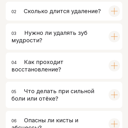
Сколько длится удаление?
02
00
Нужно ли удалять зуб
03
00
мудрости?
Как проходит
04
00
восстановление?
Что делать при сильной
05
00
боли или отёке?
Контакты
Санкт-Петербург, проспект
Энгельса, д. 21
Опасны ли кисты и
info@bohoclinic.ru
06
00
+7 812 678-99-76
абсцессы?