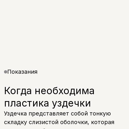
неправильно, это может привести к
различным нарушениям.
Чаще всего пациенты обращаются при:
Нарушениях дикции и
произношения звуков
Формировании неправильного
прикуса
Появлении щели между
передними зубами
Натяжении десны и риске ее
рецессии
Сложностях при грудном
вскармливании у детей
Дискомфорте во время
разговора или приема пищи