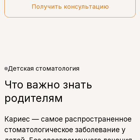
Детская стоматология
Что важно знать
родителям
Кариес — самое распространенное
стоматологическое заболевание у
детей. Без своевременного лечения
он быстро прогрессирует и может
привести к боли, воспалению и
преждевременной потере зуба.
В стоматологии Бохо проводится
лечение кариеса у детей с
использованием современных
материалов и бережных методик. Мы
уделяем особое внимание комфорту
маленьких пациентов и стараемся
сделать лечение спокойным и
безопасным.