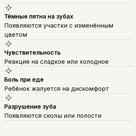
В01.064.004
Прием (осмотр,консультация)
врача-стоматолога детского
повторный
500 руб.
А16.07.002.018
Восстановление зуба пломбой
(временный зуб)
4 000 руб.
В01.003.004.004
Аппликационная анестезия
200 руб.
Стоимость
Стоимость лечения
постоянных зубов