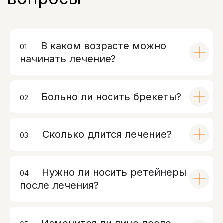
Контакты
В каком возрасте можно
01
00
Санкт-Петербург, проспект
начинать лечение?
Энгельса, д. 21
info@bohoclinic.ru
+7 812 678-99-76
Больно ли носить брекеты?
02
00
Меню
Услуги
Отзывы
Сколько длится лечение?
03
00
Врачи
Контакты
О клинике
Вакансии
Акции
Нужно ли носить ретейнеры
04
00
после лечения?
Документы
Политика обработки персональных