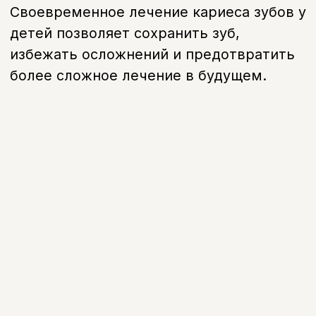
Последствия
Как понять, что у
ребёнка кариес
Тёмные пятна на зубах
Появляются участки с изменённым
цветом
Чувствительность
Реакция на сладкое или холодное
Боль при еде