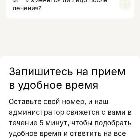
Изменится ли лицо после
05
00
данных
лечения?