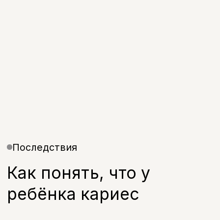
Ребёнок жалуется на дискомфорт
Разрушение зуба
Появляются сколы или полости
Стоимость
Стоимость лечения
молочных зубов
В01.064.003
Прием (осмотр,консультация)
врача-стоматолога детского
первичный
700 руб.