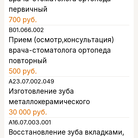
+7
Я даю согласие на обработку моих
персональных данных в соответствии с
Политикой конфиденциальности
Записаться
Контакты
Санкт-Петербург, проспект
Энгельса, д. 21
info@bohoclinic.ru
+7 812 678-99-76
Меню