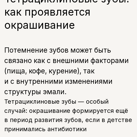
случай: окрашивание формируется ещё
в период развития зубов, если в детстве
принимались антибиотики
тетрациклинового ряда, и не всегда
устраняется обычным отбеливанием.
В зависимости от степени окрашивания
подойдёт либо профессиональное
отбеливание тетрациклиновых зубов,
либо потребуется восстановление цвета
эмали с помощью виниров или коронок.