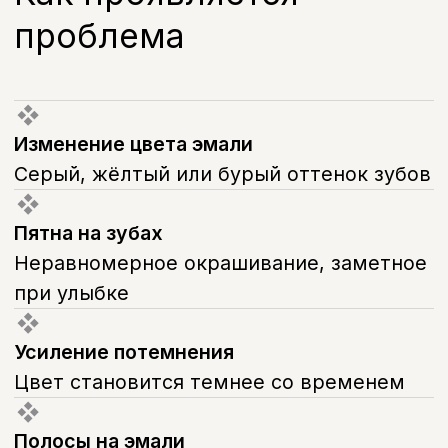
равномерная. В этом случае
профессиональное отбеливание
позволяет заметно осветлить эмаль
и вернуть зубам более
естественный оттенок.
Если окрашивание глубокое, тёмное или
сосредоточено в области шейки зуба,
отбеливание тетрациклиновых зубов
может не дать желаемого результата —
в этом случае для восстановления цвета
эмали используют виниры или коронки,
которые полностью перекрывают
исходный оттенок и не зависят от
глубины пигментации.
Тетрациклиновые зубы у детей требуют
отдельного подхода: агрессивное
отбеливание в детском возрасте обычно
не применяют, а решение по методу
коррекции цвета врач принимает
индивидуально с учётом возраста и