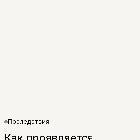
при улыбке
Усиление потемнения
Цвет становится темнее со временем
Полосы на эмали
Горизонтальные тёмные или
голубоватые линии
Отбеливание
тетрациклиновых зубов:
когда оно помогает
Отбеливание тетрациклиновых
зубов эффективно при лёгкой и
умеренной степени окрашивания —
когда пигментация неглубокая и