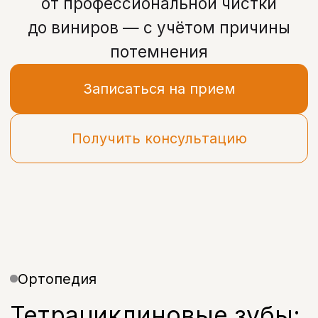
Получить консультацию
Ортопедия
Тетрациклиновые зубы:
как проявляется
окрашивание
Потемнение зубов может быть
связано как с внешними факторами
(пища, кофе, курение), так
и с внутренними изменениями
структуры эмали.
Тетрациклиновые зубы — особый