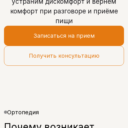
Получить консультацию
Ортопедия
Почему возникает
дискомфорт от протеза
Даже правильно изготовленный
протез может со временем
вызывать дискомфорт из-за
изменений в полости рта или
особенностей адаптации.
Если натирает зубной протез, мешает
или вызывает боль — это не норма.
В большинстве случаев проблему