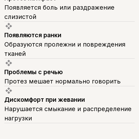
и как можно скорее записаться
на коррекцию протезов зубов
к врачу.
Если протез натёр дёсны до ранок,
важно не игнорировать симптом: чем
лечить дёсны, натёртые зубным
протезом, подскажет врач на осмотре
— обычно назначают антисептические
полоскания до визита и саму коррекцию
протеза, которая устраняет источник
давления.
Коррекция зубных протезов — быстрая
процедура: врач корректирует
внутреннюю поверхность протеза в
местах избыточного давления на
слизистую. Чаще всего одного визита
достаточно, чтобы протез снова стал
комфортным.