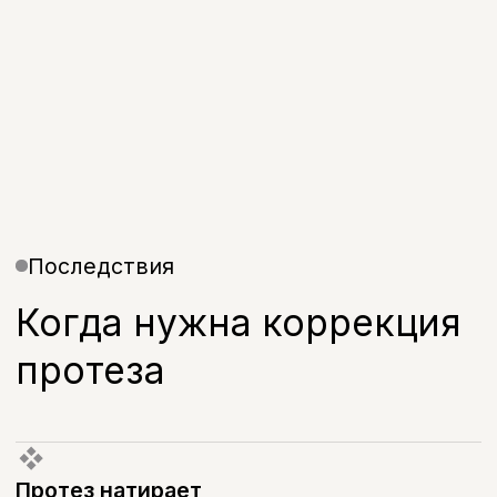
Дискомфорт при жевании
Нарушается смыкание и распределение
нагрузки
Что делать, если
натирает зубной протез
Что делать, если натирает зубной
протез — первый вопрос, который
возникает при появлении
дискомфорта. Не стоит пытаться
подточить или подогнать протез
самостоятельно — это может
нарушить его посадку и усилить
проблему. Лучше временно снять
протез в местах сильного натирания