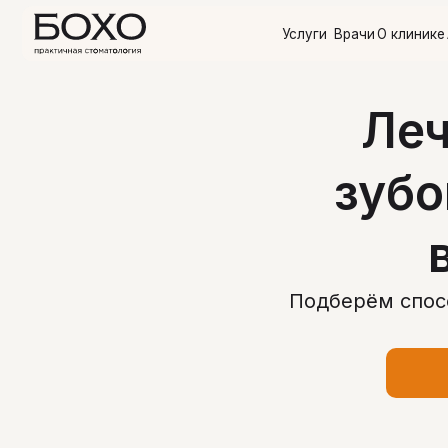
Услуги
Врачи
О клинике
Акции
О
Леч
зубо
Подберём спосо