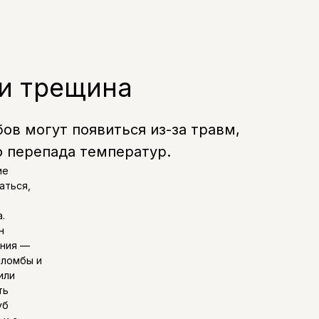
ли трещина
ов могут появиться из-за травм,
о перепада температур.
ие
аться,
.
н
ения —
пломбы и
или
ть
уб