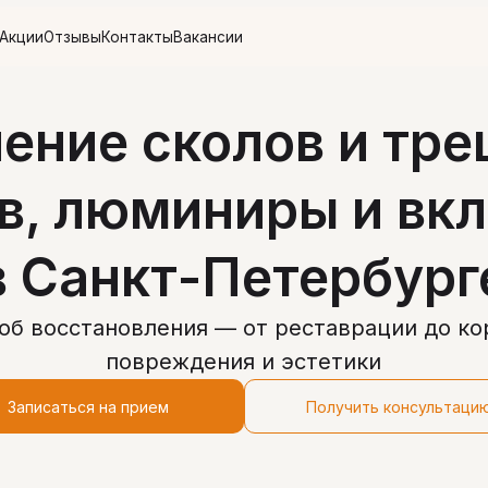
тзывы
Контакты
Вакансии
ение сколов и тр
в, люминиры и вк
в Санкт-Петербург
б восстановления — от реставрации до ко
повреждения и эстетики
Записаться на прием
Получить консультаци