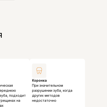
я
Коронка
ическая
При значительном
 переднюю
разрушении зуба, когда
зуба, подходит
других методов
 трещинах на
недостаточно
ах