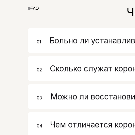
Ч
FAQ
Больно ли устанавлив
01
00
Сколько служат коро
02
00
Можно ли восстанови
03
00
Чем отличается корон
04
00