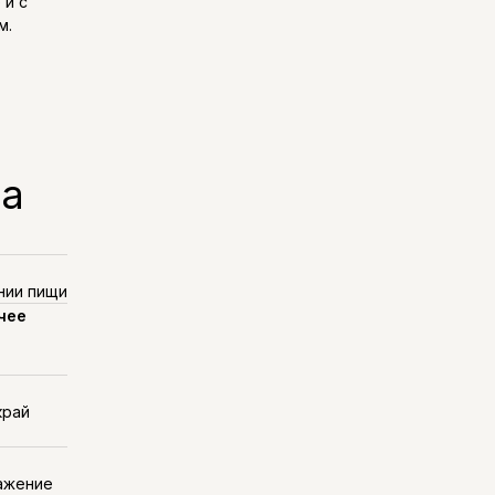
 и с
м.
ма
нии пищи
чее
край
ажение