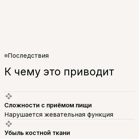
Способы
восстановления зубов
при адентии
Условно-съёмный протез на
имплантах
Фиксируется на имплантатах,
снимается только врачом для
гигиенической чистки