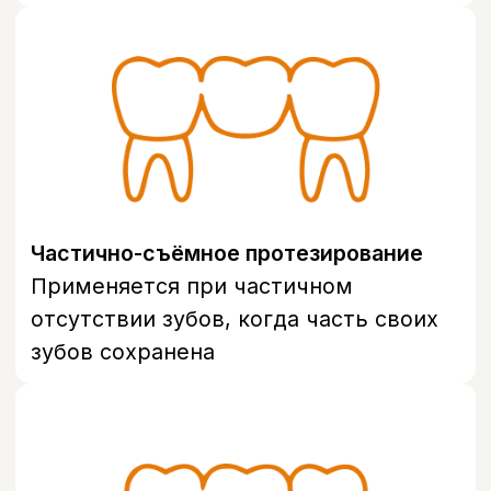
Условно-съёмный протез на
имплантах — это конструкция,
которая надёжно фиксируется на
нескольких имплантатах и внешне
выглядит как несъёмный протез, но
при необходимости может быть снят
врачом для профессиональной
чистки. Отсюда и название —
«условно» съёмный.
Чаще всего условно-съёмный протез
устанавливают на 4 имплантах — этого
достаточно для равномерного
распределения нагрузки на всю
челюсть. Такой протез изготавливают из
акрила, что делает конструкцию легче
классического несъёмного
протезирования.
Частично-съёмное протезирование
применяют, если часть собственных
зубов сохранена — протез крепится с