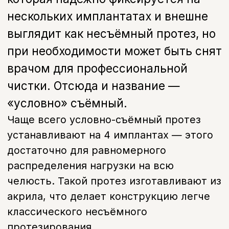
первичный
700 руб.
В01.066.002
Прием (осмотр,консультация)
врача-стоматолога ортопеда
повторный
500 руб.
А16.07.023
Протезирование зубов полными
съемными пластиночными
протезами
40 000 руб.
A23.07.002.009
Изготовление съемного протеза
из термопластического
материала
50 000 руб.
А16.07.035