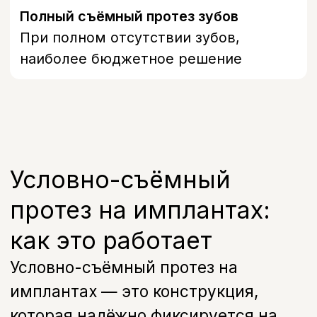
Стоимость
Стоимость условно-
съёмного протеза
и протезирования при
адентии
В01.066.001
Прием (осмотр,консультация)
врача-стоматолога ортопеда