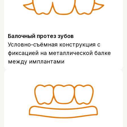
помощью кламмеров или замковых
креплений к оставшимся зубам,
восстанавливая жевательную функцию
без необходимости имплантации всей
челюсти.
Стоимость условно-съёмного протеза на
имплантах зависит от количества
имплантатов, материала конструкции и
объёма подготовительного лечения —
точную цену врач озвучит после
осмотра и диагностики.