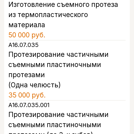
Политикой конфиденциальности
Записаться
Контакты
Санкт-Петербург, проспект
Энгельса, д. 21
info@bohoclinic.ru
+7 812 678-99-76
Меню
Услуги
Отзывы
Врачи
Контакты