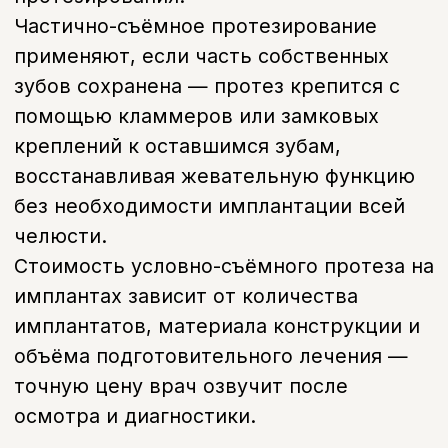
Протезирование частичными
съемными пластиночными
протезами
(Одна челюсть)
35 000 руб.
А16.07.035.001
Протезирование частичными
съемными пластиночными
протезами (до 3-х зубов)
20 000 руб.
А16.07.006.007
Протезирование зуба с
использованием имплантата (
Условно-съемного протеза из
акрила)
170 000 руб.
Записаться на прием