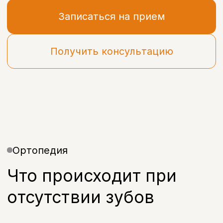
Ортопедия
Что происходит при
отсутствии зубов
Частичное или полное отсутствие
зубов (адентия) — это не только
эстетическая проблема,
но и нарушение работы всей
зубочелюстной системы.
Со временем нагрузка
перераспределяется, кость
уменьшается в объёме, а внешний вид
лица меняется.
Условно-съёмный протез на имплантах
— одно из самых надёжных решений при