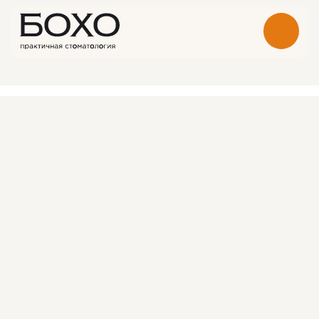
Рида Елизавета
Геннадьевна
Специализация
Врач стоматолог- терапевт