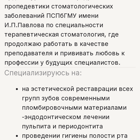
-эндодонтическом лечении
пульпита и периодонтита
проведении гигиены полости рта
современными ультразвуковыми
аппаратами (Air FLow), отбеливании
Зубов
Внимательно и заботливо подхожу
к лечению каждого пациента,
ориентируясь на эмоциональный
статус человека.
Стараюсь создать для пациента
комфорт при лечении!
Запишитесь на прием
в удобное время