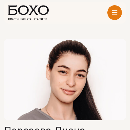
Персаева Диана
Петровна
Специализация
Медицинская сестра
Опыт работы