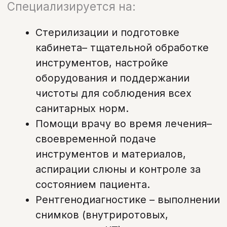
состоянием пациента.
Рентгенодиагностике – выполнении
снимков (внутриротовых,
панорамных, КТ)
Общении с пациентами–
разъяснении этапов процедуры,
помощи в снижении тревожности и
создании доброжелательной
атмосферы.
Дезинфекции оборудования,
уборке рабочей зоны.
Запишитесь на прием
в удобное время
Оставьте свой номер, и наш
администратор свяжется с вами в