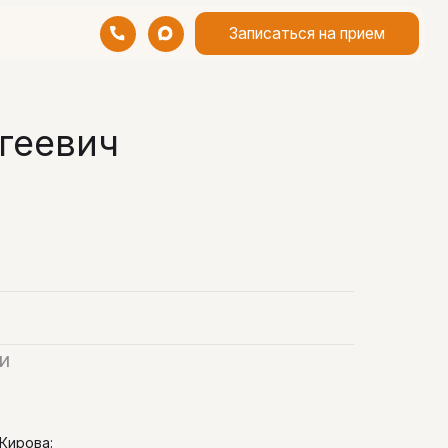
Записаться на прием
геевич
и
 Кирова: