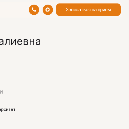
Записаться на прием
алиевна
и
ерситет