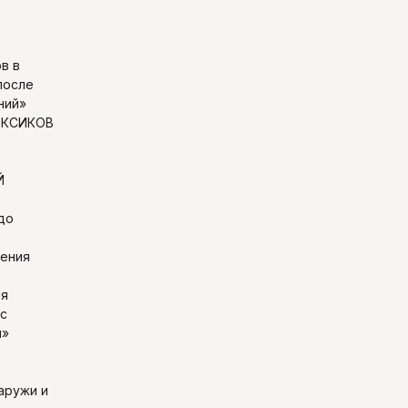
в в
после
ний»
ЕКСИКОВ
Й
до
чения
ия
 с
и»
аружи и